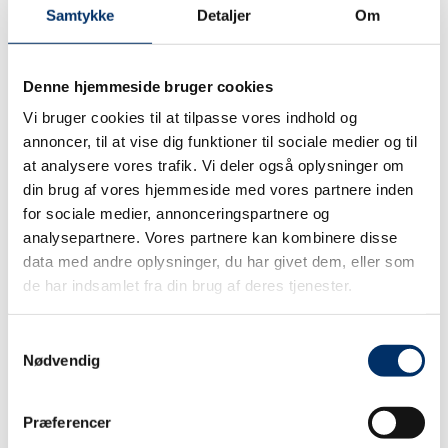
Kategorier
Samtykke
Detaljer
Om
5
Denne hjemmeside bruger cookies
Entreprenørmaskiner
Vi bruger cookies til at tilpasse vores indhold og
5
annoncer, til at vise dig funktioner til sociale medier og til
at analysere vores trafik. Vi deler også oplysninger om
din brug af vores hjemmeside med vores partnere inden
Have/park maskiner
for sociale medier, annonceringspartnere og
5
analysepartnere. Vores partnere kan kombinere disse
data med andre oplysninger, du har givet dem, eller som
de har indsamlet fra din brug af deres tjenester.
Landbrugsmaskiner
Reservedele & Lager
Samtykkevalg
Når det mangler, skal det helst gå lidt stærkt.
Nødvendig
Kig forbi vores butik i Skjern, ring eller bestil selv online
– så sørger vi for, at du kommer videre uden for meget
Præferencer