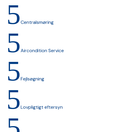
5
Centralsmøring
5
Aircondition Service
5
Fejlsøgning
5
Lovpligtigt eftersyn
5