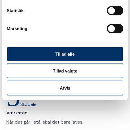
bøvl.
Læs mere
Statistik
Vores ydelser
5
Marketing
Tama bindegarn
Tillad alle
5
Tillad valgte
Air Liquide
5
Afvis
Sliddele
Værksted
Når det går i stå, skal det bare laves.