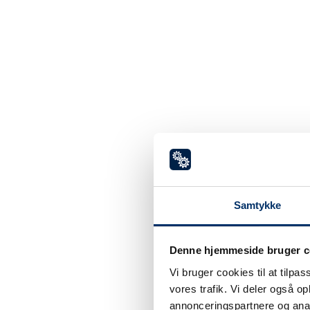
Når det går i stå, skal det bare laves.
Vi er til at få fat i døgnet rundt og rykke
vente unødigt.
Læs mere
Ydelser
5
5
Samtykke
Akut udrykning
B
Denne hjemmeside bruger c
Vi bruger cookies til at tilpas
vores trafik. Vi deler også 
annonceringspartnere og anal