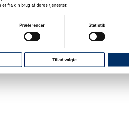
5
et fra din brug af deres tjenester.
ircondition
Fejlsøgning
Præferencer
Statistik
5
Tillad valgte
interservice
Sprøjteeftersyn