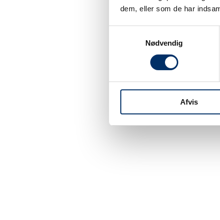
5
5
dem, eller som de har indsaml
Centralsmøring
A
Samtykkevalg
Nødvendig
Service
5
5
Afvis
Lovpligtigt eftersyn
V
5
Præcisionslandbrug