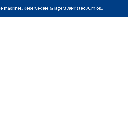
te maskiner
Reservedele & lager
Værksted
Om os
3
3
3
3

97 36 10 20
kiner, vi har på lager – og dem der er på vej hjem.
men til at ringe til vores sælgere på
96 80 27 07
.
5