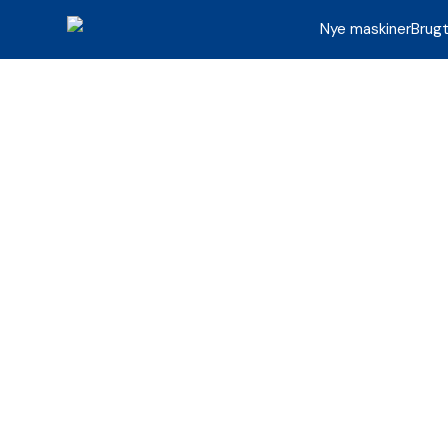
Nye maskiner
Brug
Brugte maskiner
Her finder du et overblik over de brugte mas
Leder du efter noget bestemt, er du velkom
Læs mere
Maskinkategorier
5
5