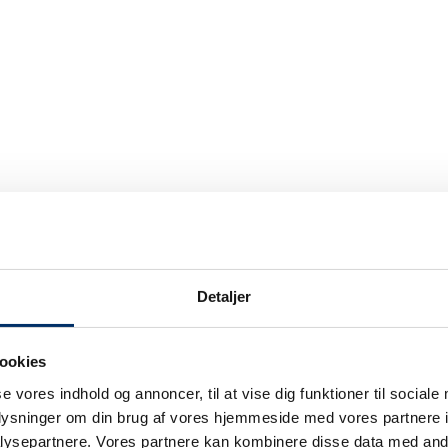

97 36 10 20
r ud, når det gælder – så du kan komme videre uden at
5
Detaljer
edriftsstyring
Hydraulik
ookies
se vores indhold og annoncer, til at vise dig funktioner til sociale
oplysninger om din brug af vores hjemmeside med vores partnere i
ysepartnere. Vores partnere kan kombinere disse data med andr